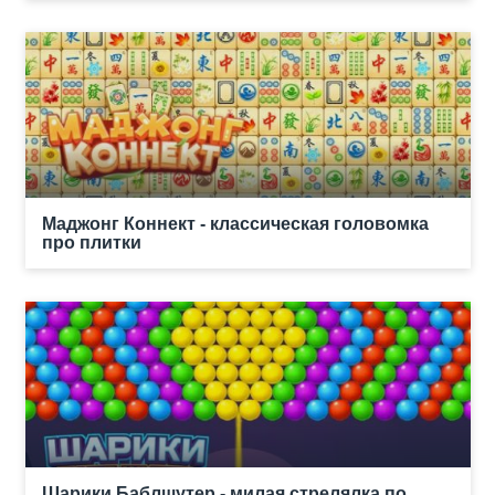
Маджонг Коннект - классическая головомка
про плитки
Шарики Баблшутер - милая стрелялка по